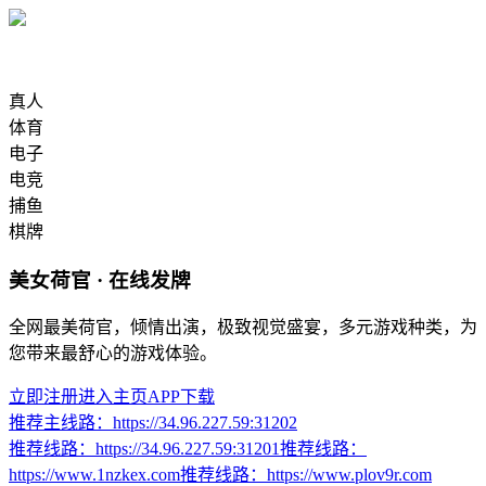
真人
体育
电子
电竞
捕鱼
棋牌
美女荷官 · 在线发牌
全网最美荷官，倾情出演，极致视觉盛宴，多元游戏种类，为
您带来最舒心的游戏体验。
立即注册
进入主页
APP下载
推荐主线路：
https://34.96.227.59:31202
推荐线路：
https://34.96.227.59:31201
推荐线路：
https://www.1nzkex.com
推荐线路：
https://www.plov9r.com