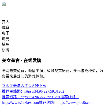
真人
体育
电子
电竞
捕鱼
棋牌
美女荷官 · 在线发牌
全网最美荷官，倾情出演，极致视觉盛宴，多元游戏种类，为
您带来最舒心的游戏体验。
立即注册
进入主页
APP下载
推荐主线路：
https://34.96.227.59:31202
推荐线路：
https://34.96.227.59:31201
推荐线路：
https://www.1nzkex.com
推荐线路：
https://www.plov9r.com