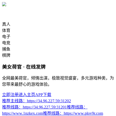
真人
体育
电子
电竞
捕鱼
棋牌
美女荷官 · 在线发牌
全网最美荷官，倾情出演，极致视觉盛宴，多元游戏种类，为
您带来最舒心的游戏体验。
立即注册
进入主页
APP下载
推荐主线路：
https://34.96.227.59:31202
推荐线路：
https://34.96.227.59:31201
推荐线路：
https://www.1nzkex.com
推荐线路：
https://www.plov9r.com