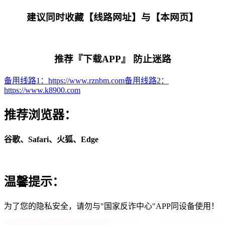
建议同时收藏【线路网址】与【本网页】
推荐『下载APP』 防止迷路
备用线路
1
：
https://www.rznbm.com
备用线路
2
：
https://www.k8900.com
推荐浏览器：
谷歌、Safari、火狐、Edge
温馨提示：
为了您的隐私安全，请勿与"国家反诈中心"APP同设备使用！