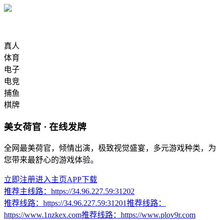
真人
体育
电子
电竞
捕鱼
棋牌
美女荷官 · 在线发牌
全网最美荷官，倾情出演，极致视觉盛宴，多元游戏种类，为
您带来最舒心的游戏体验。
立即注册
进入主页
APP下载
推荐主线路：
https://34.96.227.59:31202
推荐线路：
https://34.96.227.59:31201
推荐线路：
https://www.1nzkex.com
推荐线路：
https://www.plov9r.com