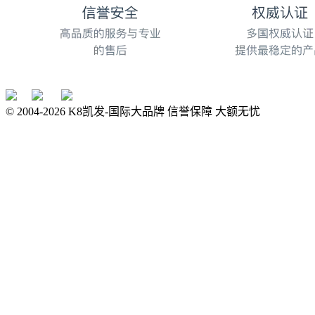
© 2004-
2026
K8凯发-国际大品牌 信誉保障 大额无忧