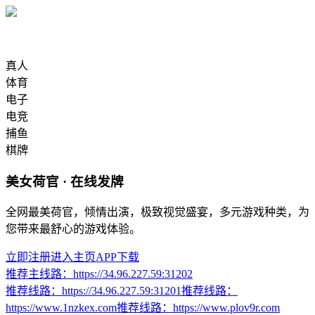
真人
体育
电子
电竞
捕鱼
棋牌
美女荷官 · 在线发牌
全网最美荷官，倾情出演，极致视觉盛宴，多元游戏种类，为
您带来最舒心的游戏体验。
立即注册
进入主页
APP下载
推荐主线路：
https://34.96.227.59:31202
推荐线路：
https://34.96.227.59:31201
推荐线路：
https://www.1nzkex.com
推荐线路：
https://www.plov9r.com