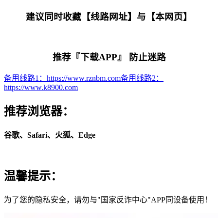
建议同时收藏【线路网址】与【本网页】
推荐『下载APP』 防止迷路
备用线路
1
：
https://www.rznbm.com
备用线路
2
：
https://www.k8900.com
推荐浏览器：
谷歌、Safari、火狐、Edge
温馨提示：
为了您的隐私安全，请勿与"国家反诈中心"APP同设备使用！