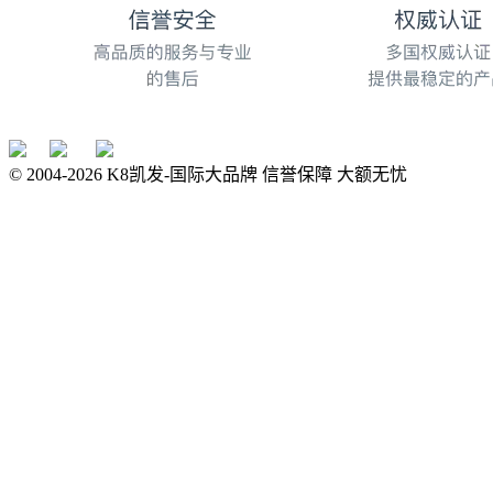
© 2004-
2026
K8凯发-国际大品牌 信誉保障 大额无忧