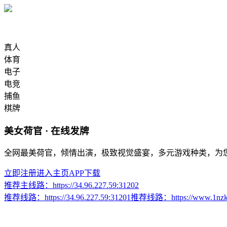
真人
体育
电子
电竞
捕鱼
棋牌
美女荷官 · 在线发牌
全网最美荷官，倾情出演，极致视觉盛宴，多元游戏种类，为
立即注册
进入主页
APP下载
推荐主线路：
https://34.96.227.59:31202
推荐线路：
https://34.96.227.59:31201
推荐线路：
https://www.1nz