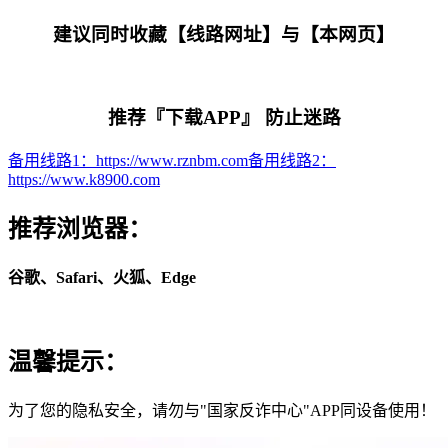
建议同时收藏【线路网址】与【本网页】
推荐『下载APP』 防止迷路
备用线路
1
：
https://www.rznbm.com
备用线路
2
：
https://www.k8900.com
推荐浏览器：
谷歌、Safari、火狐、Edge
温馨提示：
为了您的隐私安全，请勿与"国家反诈中心"APP同设备使用！