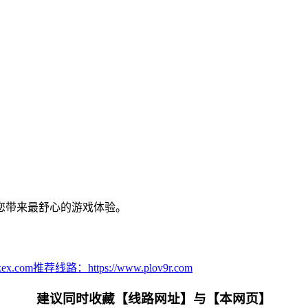
您带来最舒心的游戏体验。
kex.com
推荐线路：
https://www.plov9r.com
建议同时收藏【线路网址】与【本网页】