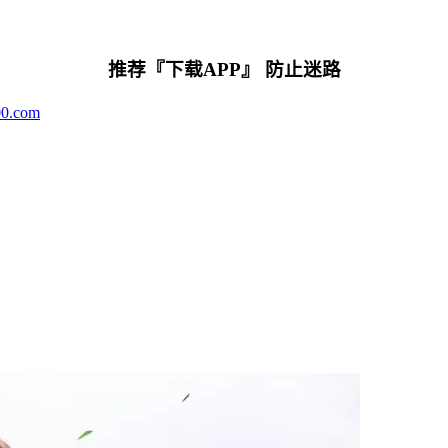
推荐『下载APP』 防止迷路
00.com