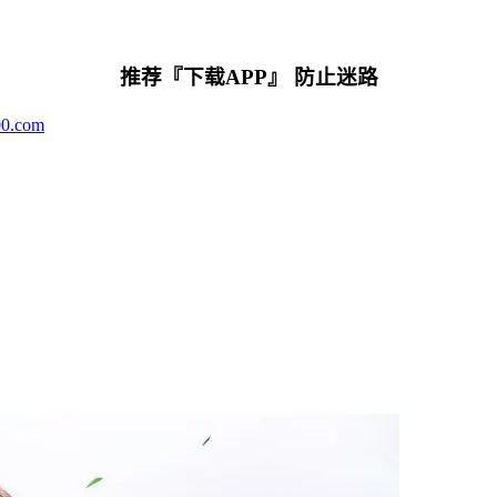
推荐『下载APP』 防止迷路
00.com