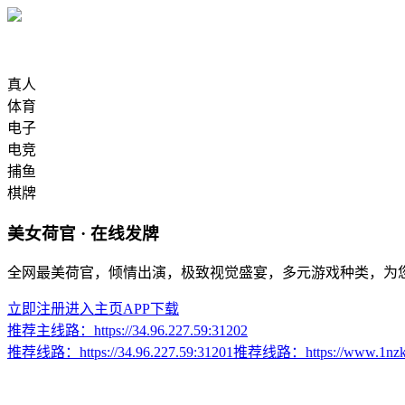
真人
体育
电子
电竞
捕鱼
棋牌
美女荷官 · 在线发牌
全网最美荷官，倾情出演，极致视觉盛宴，多元游戏种类，为
立即注册
进入主页
APP下载
推荐主线路：
https://34.96.227.59:31202
推荐线路：
https://34.96.227.59:31201
推荐线路：
https://www.1nz