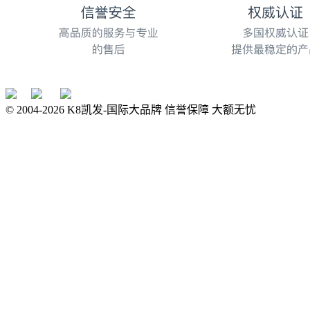
© 2004-
2026
K8凯发-国际大品牌 信誉保障 大额无忧