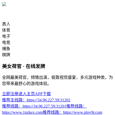
真人
体育
电子
电竞
捕鱼
棋牌
美女荷官 · 在线发牌
全网最美荷官，倾情出演，极致视觉盛宴，多元游戏种类，为
您带来最舒心的游戏体验。
立即注册
进入主页
APP下载
推荐主线路：
https://34.96.227.59:31202
推荐线路：
https://34.96.227.59:31201
推荐线路：
https://www.1nzkex.com
推荐线路：
https://www.plov9r.com