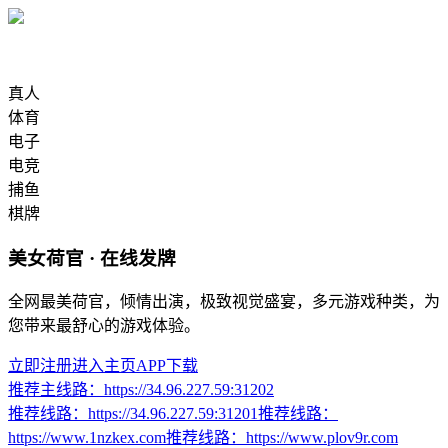
真人
体育
电子
电竞
捕鱼
棋牌
美女荷官 · 在线发牌
全网最美荷官，倾情出演，极致视觉盛宴，多元游戏种类，为
您带来最舒心的游戏体验。
立即注册
进入主页
APP下载
推荐主线路：
https://34.96.227.59:31202
推荐线路：
https://34.96.227.59:31201
推荐线路：
https://www.1nzkex.com
推荐线路：
https://www.plov9r.com