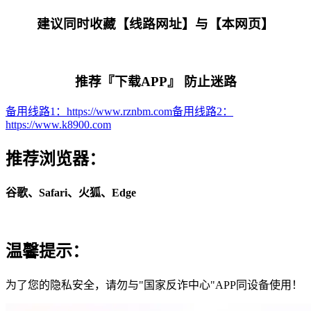
建议同时收藏【线路网址】与【本网页】
推荐『下载APP』 防止迷路
备用线路
1
：
https://www.rznbm.com
备用线路
2
：
https://www.k8900.com
推荐浏览器：
谷歌、Safari、火狐、Edge
温馨提示：
为了您的隐私安全，请勿与"国家反诈中心"APP同设备使用！